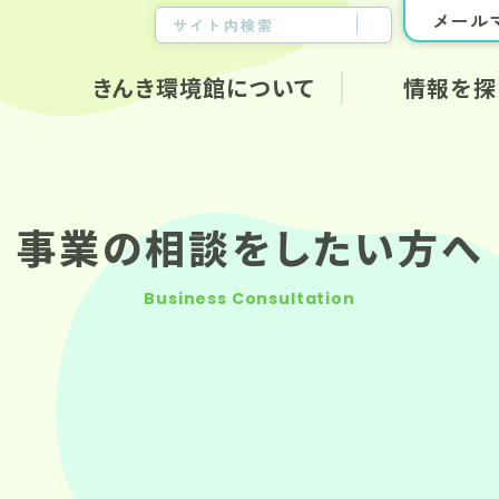
メール
きんき環境館について
情報を探
きんき環境館について
新着情報・
イベント情
事業の相談をしたい方へ
コーディネーター紹介
地域づくり
私たちが考える地域づくり
Business Consultation
メールマガ
きんき環境館からのお知ら
メールマ
せ
オンライン