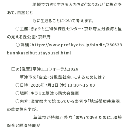
地域で力強く生きる人たちの“なりわい”に焦点を
あて、自然とと
もに生きることについて考えます。
○主催：きょうと生物多様性センター・京都府立丹後海と星
の見える丘公園・京都府
○詳細：https://www.pref.kyoto.jp/biodic/260628
bunnkaseibututayousei.html
□9:【滋賀】草津エコフォーラム2026
草津市を「自立・分散型社会」にするためには？
○日時：2026年7月2日（木）13:30～15:00
○場所：キラリエ草津 6階大会議室
○内容：滋賀県内で始まっている事例や「地域循環共生圏」
の重要性を学び、
草津市が持続可能な「まち」であるために、環境
保全と経済発展が