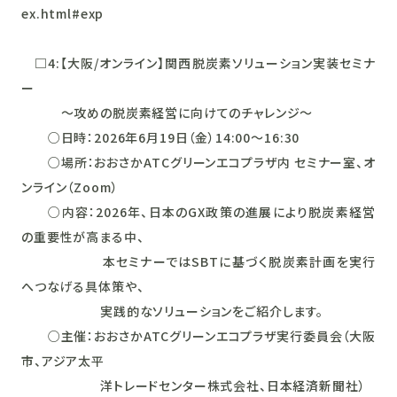
ex.html#exp
□4:【大阪/オンライン】関西脱炭素ソリューション実装セミナ
ー
～攻めの脱炭素経営に向けてのチャレンジ～
○日時：2026年6月19日（金）14:00～16:30
○場所：おおさかATCグリーンエコプラザ内 セミナー室、オ
ンライン（Zoom）
○内容：2026年、日本のGX政策の進展により脱炭素経営
の重要性が高まる中、
本セミナーではSBTに基づく脱炭素計画を実行
へつなげる具体策や、
実践的なソリューションをご紹介します。
○主催：おおさかATCグリーンエコプラザ実行委員会（大阪
市、アジア太平
洋トレードセンター株式会社、日本経済新聞社）