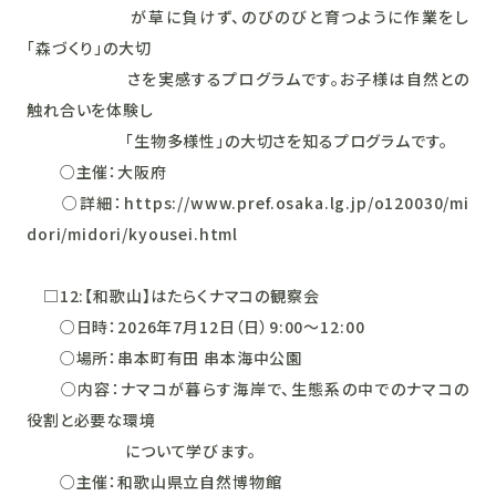
が草に負けず、のびのびと育つように作業をし
「森づくり」の大切
さを実感するプログラムです。お子様は自然との
触れ合いを体験し
「生物多様性」の大切さを知るプログラムです。
○主催：大阪府
○詳細：https://www.pref.osaka.lg.jp/o120030/mi
dori/midori/kyousei.html
□12:【和歌山】はたらくナマコの観察会
○日時：2026年7月12日（日）9:00～12:00
○場所：串本町有田 串本海中公園
○内容：ナマコが暮らす海岸で、生態系の中でのナマコの
役割と必要な環境
について学びます。
○主催：和歌山県立自然博物館