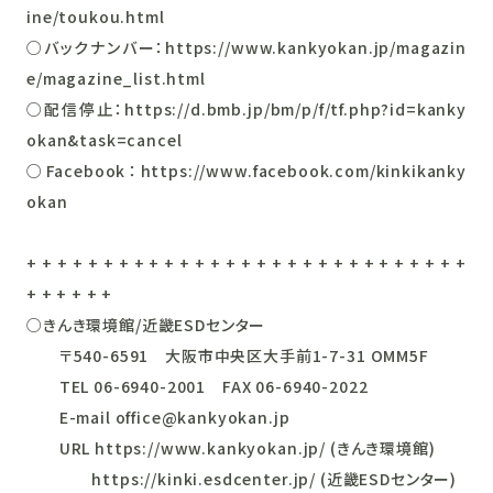
ine/toukou.html
○バックナンバー：https://www.kankyokan.jp/magazin
e/magazine_list.html
○配信停止：https://d.bmb.jp/bm/p/f/tf.php?id=kanky
okan&task=cancel
○Facebook：https://www.facebook.com/kinkikanky
okan
+ + + + + + + + + + + + + + + + + + + + + + + + + + + + +
+ + + + + +
○きんき環境館/近畿ESDセンター
〒540-6591 大阪市中央区大手前1-7-31 OMM5F
TEL 06-6940-2001 FAX 06-6940-2022
E-mail office@kankyokan.jp
URL https://www.kankyokan.jp/ (きんき環境館)
https://kinki.esdcenter.jp/ (近畿ESDセンター)