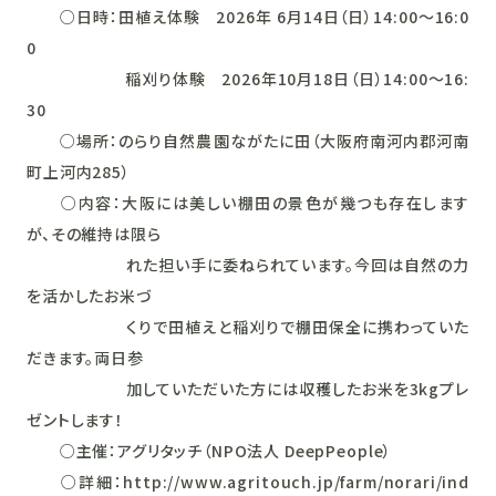
○日時：田植え体験 2026年 6月14日（日）14:00～16:0
0
稲刈り体験 2026年10月18日（日）14:00～16:
30
○場所：のらり自然農園ながたに田（大阪府南河内郡河南
町上河内285）
○内容：大阪には美しい棚田の景色が幾つも存在します
が、その維持は限ら
れた担い手に委ねられています。今回は自然の力
を活かしたお米づ
くりで田植えと稲刈りで棚田保全に携わっていた
だきます。両日参
加していただいた方には収穫したお米を3kgプレ
ゼントします！
○主催：アグリタッチ（NPO法人 DeepPeople）
○詳細：http://www.agritouch.jp/farm/norari/ind