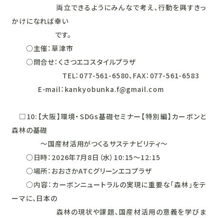
両立できるようにみんなで考え、行動を興すきっ
かけになれば幸い
です。
○主催：草津市
○問合せ：くさつエコスタイルプラザ
TEL：077-561-6580、FAX：077-561-6583
E-mail：kankyobunka.f@gmail.com
□10:【大阪】環境・SDGs基礎セミナー【特別編】カーボンと
森林の基礎
～国産材活用がつくるサステナビリティ～
○日時：2026年7月8日（水）10:15～12:15
○場所：おおさかATCグリーンエコプラザ
○内容：カーボンニュートラルの実現に重要な「森林」をテ
ーマに、日本の
森林の現状や課題、国産材活用の意義を学びま