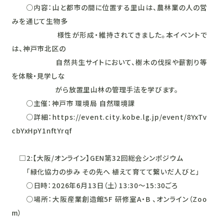
○内容：山と都市の間に位置する里山は、農林業の人の営
みを通じて生物多
様性が形成・維持されてきました。本イベントで
は、神戸市北区の
自然共生サイトにおいて、樹木の伐採や薪割り等
を体験・見学しな
がら放置里山林の管理手法を学びます。
○主催：神戸市 環境局 自然環境課
○詳細：https://event.city.kobe.lg.jp/event/8YxTv
cbYxHpY1nftYrqf
□2:【大阪/オンライン】GEN第32回総会シンポジウム
「緑化協力の歩み その先へ 植えて育てて繋いだ人びと」
○日時：2026年6月13日（土）13:30～15:30ごろ
○場所：大阪産業創造館5F 研修室A・B 、オンライン（Zoo
m）