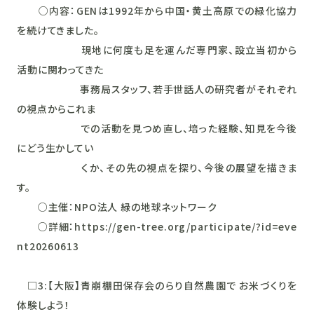
○内容：GENは1992年から中国・黄土高原での緑化協力
を続けてきました。
現地に何度も足を運んだ専門家、設立当初から
活動に関わってきた
事務局スタッフ、若手世話人の研究者がそれぞれ
の視点からこれま
での活動を見つめ直し、培った経験、知見を今後
にどう生かしてい
くか、その先の視点を探り、今後の展望を描きま
す。
○主催：NPO法人 緑の地球ネットワーク
○詳細：https://gen-tree.org/participate/?id=eve
nt20260613
□3:【大阪】青崩棚田保存会のらり自然農園で お米づくりを
体験しよう！