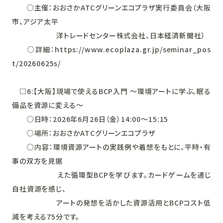
○主催：おおさかATCグリーンエコプラザ実行委員会（大阪
市、アジア太平
洋トレードセンター株式会社、日本経済新聞社）
○詳細：https://www.ecoplaza.gr.jp/seminar_pos
t/20260625s/
□6:【大阪】現場で使えるBCP入門 ～環境アートに学ぶ、眠る
備品を資源に変える～
○日時：2026年6月26日（金）14:00～15:15
○場所：おおさかATCグリーンエコプラザ
○内容：環境資源アートの実践例や着想をもとに、平時・有
事の双方を見据
えた循環型BCPを学びます。カードゲームを通じ
自社資源を感じ、
アートの発想を活かした資源活用とBCPコスト低
減を考える75分です。