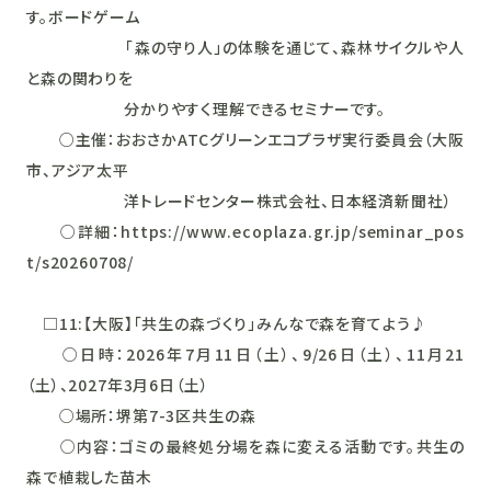
す。ボードゲーム
「森の守り人」の体験を通じて、森林サイクルや人
と森の関わりを
分かりやすく理解できるセミナーです。
○主催：おおさかATCグリーンエコプラザ実行委員会（大阪
市、アジア太平
洋トレードセンター株式会社、日本経済新聞社）
○詳細：https://www.ecoplaza.gr.jp/seminar_pos
t/s20260708/
□11:【大阪】「共生の森づくり」みんなで森を育てよう♪
○日時：2026年7月11日（土）、9/26日（土）、11月21
（土）、2027年3月6日（土）
○場所：堺第7-3区共生の森
○内容：ゴミの最終処分場を森に変える活動です。共生の
森で植栽した苗木