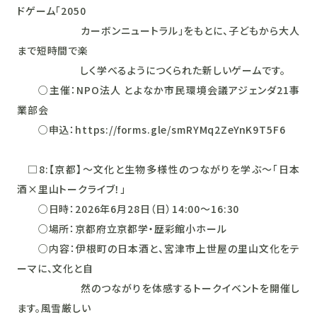
ドゲーム「2050
カーボンニュートラル」をもとに、子どもから大人
まで短時間で楽
しく学べるようにつくられた新しいゲームです。
○主催：NPO法人 とよなか市民環境会議アジェンダ21事
業部会
○申込：https://forms.gle/smRYMq2ZeYnK9T5F6
□8:【京都】～文化と生物多様性のつながりを学ぶ～「日本
酒×里山トークライブ！」
○日時：2026年6月28日（日）14:00～16:30
○場所：京都府立京都学・歴彩館小ホール
○内容：伊根町の日本酒と、宮津市上世屋の里山文化をテ
ーマに、文化と自
然のつながりを体感するトークイベントを開催し
ます。風雪厳しい