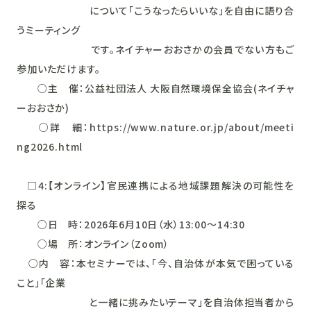
について「こうなったらいいな」を自由に語り合
うミーティング
です。ネイチャーおおさかの会員でない方もご
参加いただけます。
○主 催：公益社団法人 大阪自然環境保全協会(ネイチャ
ーおおさか)
○詳 細：https://www.nature.or.jp/about/meeti
ng2026.html
□4:【オンライン】官民連携による地域課題解決の可能性を
探る
○日 時：2026年6月10日（水）13:00～14:30
○場 所：オンライン（Zoom）
○内 容：本セミナーでは、「今、自治体が本気で困っている
こと」「企業
と一緒に挑みたいテーマ」を自治体担当者から