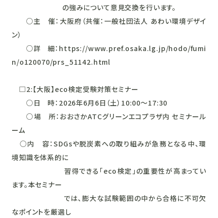
の強みについて意見交換を行います。
○主 催：大阪府（共催：一般社団法人 あわい環境デザイ
ン）
○詳 細：https://www.pref.osaka.lg.jp/hodo/fumi
n/o120070/prs_51142.html
□2:【大阪】eco検定受験対策セミナー
○日 時：2026年6月6日（土）10:00～17:30
○場 所：おおさかATCグリーンエコプラザ内 セミナール
ーム
○内 容：SDGsや脱炭素への取り組みが急務となる中、環
境知識を体系的に
習得できる「eco検定」の重要性が高まってい
ます。本セミナー
では、膨大な試験範囲の中から合格に不可欠
なポイントを厳選し