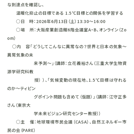
な到達点を確認し、
温暖化抑止の目標である 1.5℃目標との関係を学習する
○日 時：2026年6月13日（土）13:30～16:00
○場 所：大阪産業創造館6階会議室A・B、オンライン（Zo
om）
○内 容「どうしてこんなに異常なの？世界と日本の気象～
異常気象の未
来予測～」（講師：立花義裕さん（三重大学生物資
源学研究科教
授） ）、「気候変動の現在地、1.5℃目標は守れる
のか～ティピン
グポイント問題も含めて（仮題）」（講師：江守正多
さん（東京大
学未来ビジョン研究センター教授））
○主 催：地球環境市民会議（CASA）、自然エネルギー市
民の会（PARE）