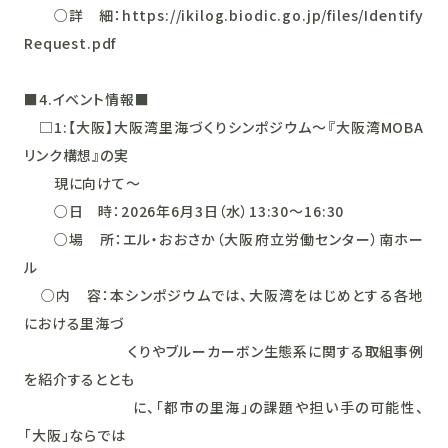
○詳 細：https://ikilog.biodic.go.jp/files/Identify
Request.pdf
■4.イベント情報■
□1:【大阪】大阪湾里海づくりシンポジウム～『大阪湾MOBA
リンク構想』の実
現に向けて～
○日 時：2026年6月3日（水）13:30～16:30
○場 所：エル・おおさか（大阪府立労働センター）南ホー
ル
○内 容：本シンポジウムでは、大阪湾をはじめとする各地
における里海づ
くりやブルーカーボン生態系に関する取組事例
を紹介するととも
に、「都市の里海」の課題や担い手の可能性、
「大阪」ならでは