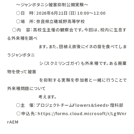
～ジャンボタニシ被害抑制公開実験～
○日 時：2026年6月21日（日）10:00～12:00
○場 所：奈良県立磯城野高等学校
○内 容：高校生主催の観察会です。今回は、校内に生息す
る外来種を調べ
ます。また、田植え直後にイネの苗を食べてしま
うジャンボタニ
シ（スクミリンゴガイ）も外来種です。ある廃棄
物を使って被害
を抑制する実験を参加者と一緒に行うことで
外来種問題について
考えます。
○主 催：プロジェクトチームFlowers＆Seeds・理科部
○申込先：https://forms.cloud.microsoft/r/Lg9Vnr
rAEM