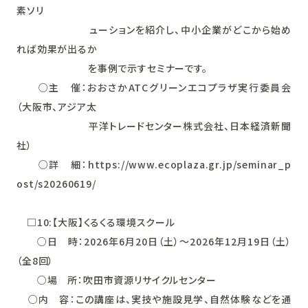
素ソリ
ューションを紹介し、中小企業がどこから始め
れば効果が出るか
を事例で示すセミナーです。
○主 催：おおさかATCグリーンエコプラザ実行委員会
（大阪市、アジア太
平洋トレードセンター株式会社、日本経済新聞
社）
○詳 細：https://www.ecoplaza.gr.jp/seminar_p
ost/s20260619/
□10:【大阪】くるくる環境スクール
○日 時：2026年6月20日（土）～2026年12月19日（土）
（全8回）
○場 所：吹田市資源リサイクルセンター
○内 容：この講座は、実技や施設見学、自然体験などを通