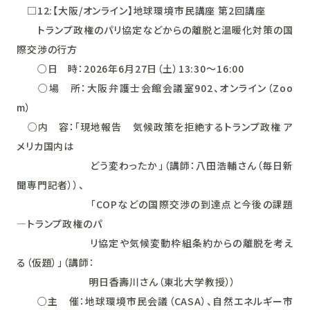
□12:【大阪/オンライン】地球環境市民講座 第2回講座
トランプ政権のパリ協定などからの離脱と温暖化対策の国
際交渉の行方
○日 時：2026年6月27日（土）13:30～16:00
○場 所：大阪弁護士会館会議室902、オンライン（Zoo
m）
○内 容：「現地報告 気候政策を拒絶するトランプ政権 ア
メリカ国内は
どう変わったか」（講師：八田浩輔さん（毎日新
聞専門記者））、
「COPなどの国際交渉の到達点と今後の課題
―トランプ政権のパ
リ協定や気候変動枠組条約からの離脱を考え
る（仮題）」（講師：
明日香壽川さん（東北大学教授））
○主 催：地球環境市民会議（CASA）、自然エネルギー市