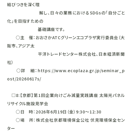
結びつきを深く理
解し、日々の業務におけるSDGsの「自分ごと
化」を目指すための
基礎講座です。
○主 催：おおさかATCグリーンエコプラザ実行委員会（大
阪市、アジア太
平洋トレードセンター株式会社、日本経済新聞
社）
○詳 細：https://www.ecoplaza.gr.jp/seminar_p
ost/20260617s/
□8:【京都】第1回企業向けごみ減量実践講座 太陽光パネル
リサイクル施設見学会
○日 時：2026年6月19日（金）9:30～12:30
○場 所：株式会社京都環境保全公社 伏見環境保全セン
ター