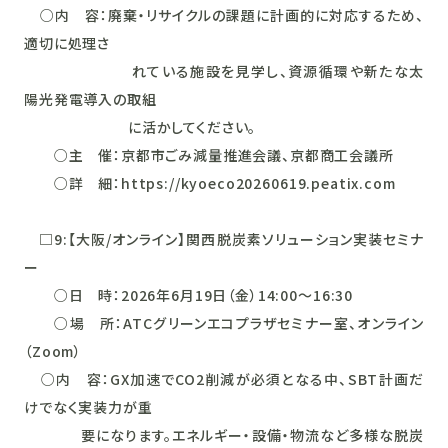
○内 容：廃棄・リサイクルの課題に計画的に対応するため、
適切に処理さ
れている施設を見学し、資源循環や新たな太
陽光発電導入の取組
に活かしてください。
○主 催：京都市ごみ減量推進会議、京都商工会議所
○詳 細：https://kyoeco20260619.peatix.com
□9:【大阪/オンライン】関西脱炭素ソリューション実装セミナ
ー
○日 時：2026年6月19日（金）14:00～16:30
○場 所：ATCグリーンエコプラザセミナー室、オンライン
（Zoom）
○内 容：GX加速でCO2削減が必須となる中、SBT計画だ
けでなく実装力が重
要になります。エネルギー・設備・物流など多様な脱炭