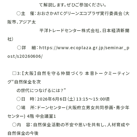
て解説します。ぜひご参加ください。
○主 催：おおさかATCグリーンエコプラザ実行委員会（大
阪市、アジア太
平洋トレードセンター株式会社、日本経済新聞
社）
○詳 細：https://www.ecoplaza.gr.jp/seminar_p
ost/s20260606/
□3:【大阪】自然を守る仲間づくり 本音トークミーティン
グ“自然保全を次
の世代につなげるには？”
○日 時：2026年6月6日（土）13:15～15:00頃
○場 所：ドーンセンター(大阪府立男女共同参画・青少年
センター) 4階 中会議室1
○内 容：自然保全活動の不安や思いを共有し、人材育成や
自然保全の今後