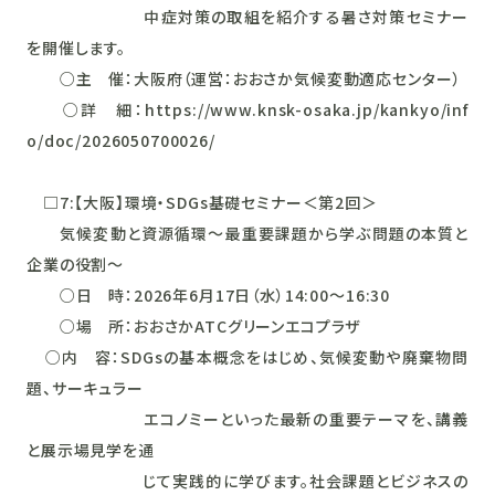
中症対策の取組を紹介する暑さ対策セミナー
を開催します。
○主 催：大阪府（運営：おおさか気候変動適応センター）
○詳 細：https://www.knsk-osaka.jp/kankyo/inf
o/doc/2026050700026/
□7:【大阪】環境・SDGs基礎セミナー＜第2回＞
気候変動と資源循環～最重要課題から学ぶ問題の本質と
企業の役割～
○日 時：2026年6月17日（水）14:00～16:30
○場 所：おおさかATCグリーンエコプラザ
○内 容：SDGsの基本概念をはじめ、気候変動や廃棄物問
題、サーキュラー
エコノミーといった最新の重要テーマを、講義
と展示場見学を通
じて実践的に学びます。社会課題とビジネスの