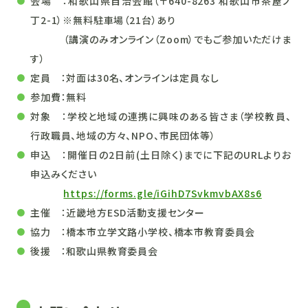
会場 ：
和歌山県自治会館
（〒640-8263 和歌山市茶屋ノ
丁2-1）※無料駐車場（21台）あり
（講演のみオンライン（Zoom）でもご参加いただけま
す）
定員 ：
対面は30名、オンラインは定員なし
参加費：無料
対象 ：学校と地域の連携に興味のある皆さま（学校教員、
行政職員、地域の方々、NPO、市民団体等）
申込 ：
開催日の2日前(土日除く)までに下記のURLよりお
申込みください
https://forms.gle/iGihD7SvkmvbAX8s6
主催 ：
近畿地方ESD活動支援センター
協力 ：橋本市立学文路小学校、橋本市教育委員会
後援 ：
和歌山県教育委員会