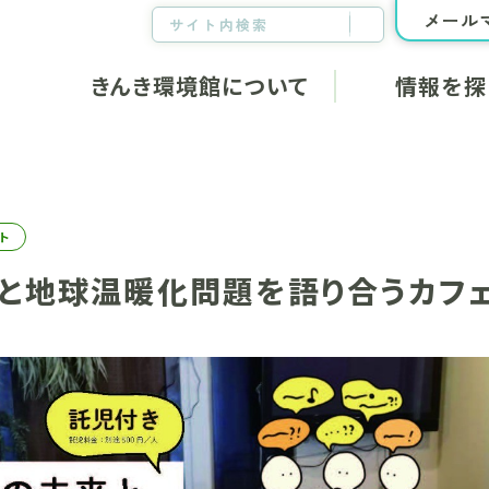
メール
きんき環境館について
情報を探
きんき環境館について
新着情報・
イベント情
コーディネーター紹介
ト
地域づくり
と地球温暖化問題を語り合うカフェ
私たちが考える地域づくり
メールマガ
きんき環境館からのお知ら
メールマ
せ
オンライン