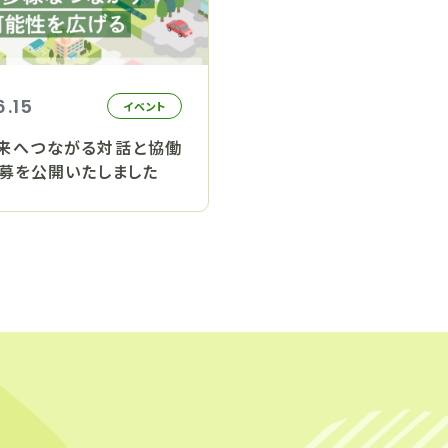
6.15
イベント
来へつながる対話と協働
公募を公開いたしました