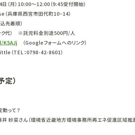
4日（月）10:00～12:00（9:45受付開始）
 house（兵庫県西宮市田代町10−14）
申込先着順）
リンク代） ※託児料金別途500円/人
d/K5AJj
（Googleフォームへのリンク）
tle（TEL：0798-42-8601）
予定）
変動って？
紗菜さん（環境省近畿地方環境事務所再エネ促進区域推進