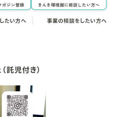
マガジン登録
きんき環境館に相談したい方へ
したい方へ
事業の相談をしたい方へ
お知らせ
相談できる内容
報
これまでの協働事例
のヒント
（託児付き）
ジンについて
ガジン掲載依頼
教材