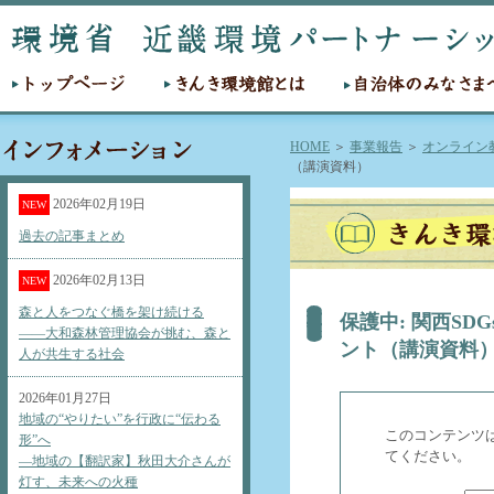
トップページ
きんき環境館とは
自治体のみなさまへ
HOME
＞
事業報告
＞
オンライン
（講演資料）
2026年02月19日
NEW
過去の記事まとめ
2026年02月13日
NEW
森と人をつなぐ橋を架け続ける
保護中: 関西S
――大和森林管理協会が挑む、森と
ント（講演資料
人が共生する社会
2026年01月27日
地域の“やりたい”を行政に“伝わる
このコンテンツ
形”へ
てください。
―地域の【翻訳家】秋田大介さんが
灯す、未来への火種