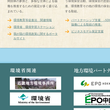
間団体の参加と、多様な主体による協
う環境保全活動、環境保全の意欲
働を推進するための規定が多く盛り込
進、環境教育その他の環境の保全
まれている。
する取組。
環境教育等促進法 関連情報
パートナーシップ支援 –SDG
協働による取組の推進–
環境省 環境学習ステーション
ビジネスモデル策定支援
我が国の環境政策に関するポータ
ルサイト